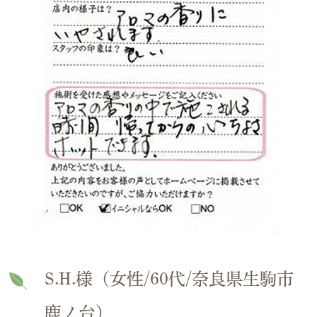
S.H.様（女性/60代/奈良県生駒市
鹿ノ台）